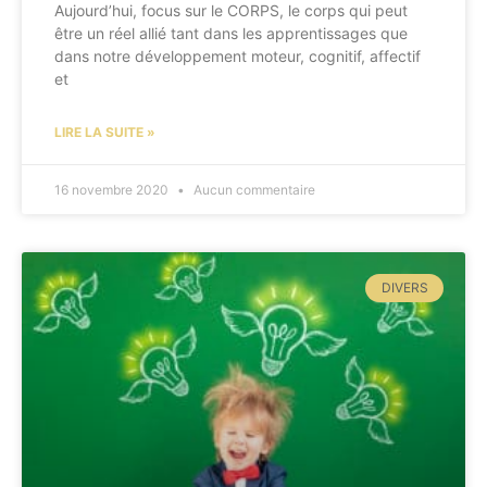
Aujourd’hui, focus sur le CORPS, le corps qui peut
être un réel allié tant dans les apprentissages que
dans notre développement moteur, cognitif, affectif
et
LIRE LA SUITE »
16 novembre 2020
Aucun commentaire
DIVERS