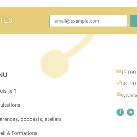
ITÉS
17100
NU
06220
uis-je ?
sylvie
ultations
érences, podcasts, ateliers
eil & Formations