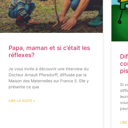
Papa, maman et si c’était les
réflexes?
Di
co
Je vous invite à découvrir une interview du
pi
Docteur Arnault Pfersdorff, diffusée par la
Maison des Maternelles sur France 5. Elle y
Si v
présente ce que
diff
leur
LIRE LA SUITE »
vous
peu
LIRE