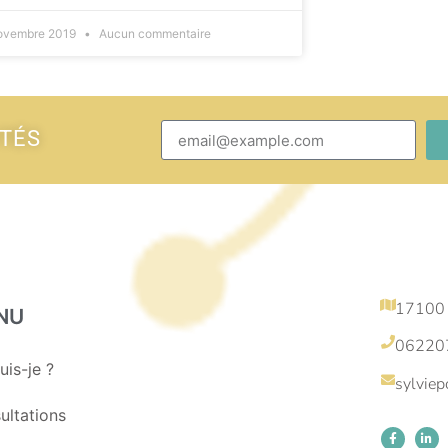
ovembre 2019
Aucun commentaire
ITÉS
17100
NU
06220
uis-je ?
sylvie
ultations