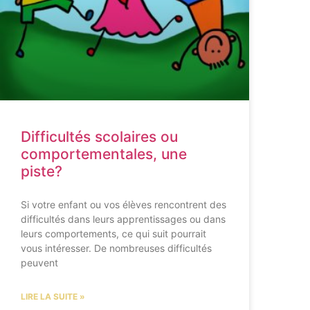
Difficultés scolaires ou
comportementales, une
piste?
Si votre enfant ou vos élèves rencontrent des
difficultés dans leurs apprentissages ou dans
leurs comportements, ce qui suit pourrait
vous intéresser. De nombreuses difficultés
peuvent
LIRE LA SUITE »