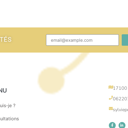
ITÉS
17100
NU
06220
uis-je ?
sylvie
ultations