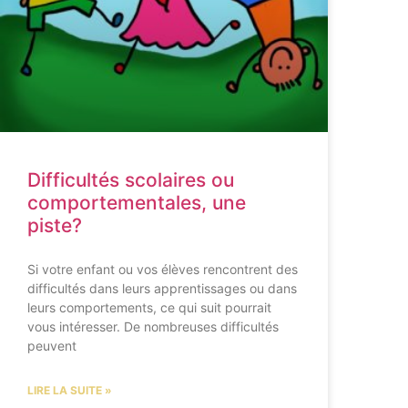
Difficultés scolaires ou
comportementales, une
piste?
Si votre enfant ou vos élèves rencontrent des
difficultés dans leurs apprentissages ou dans
leurs comportements, ce qui suit pourrait
vous intéresser. De nombreuses difficultés
peuvent
LIRE LA SUITE »