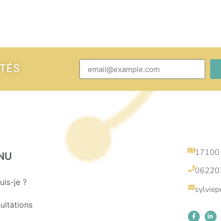
ITÉS
17100
NU
06220
uis-je ?
sylvie
ultations