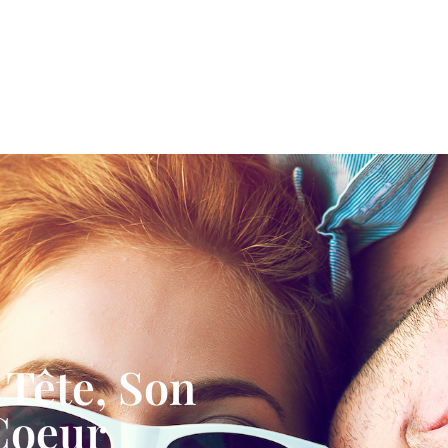
QUI SUIS-JE ?
CONSULTATIONS
CONFÉRENCES,
CONSEIL & FORMATIONS
PUB
Tête, Son
Coeur