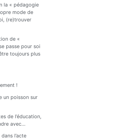
on la « pédagogie
 propre mode de
i, (re)trouver
tion de «
se passe pour soi
être toujours plus
lement !
e un poisson sur
es de l’éducation,
endre avec…
 dans l’acte