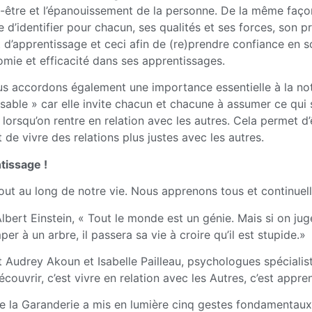
en-être et l’épanouissement de la personne. De la même faç
ce d’identifier pour chacun, ses qualités et ses forces, son
d’apprentissage et ceci afin de (re)prendre confiance en so
omie et efficacité dans ses apprentissages.
s accordons également une importance essentielle à la no
able » car elle invite chacun et chacune à assumer ce qui 
 lorsqu’on rentre en relation avec les autres. Cela permet d’
t de vivre des relations plus justes avec les autres.
tissage !
ut au long de notre vie. Nous apprenons tous et continuel
bert Einstein, « Tout le monde est un génie. Mais si on jug
er à un arbre, il passera sa vie à croire qu’il est stupide.»
Audrey Akoun et Isabelle Pailleau, psychologues spécialist
couvrir, c’est vivre en relation avec les Autres, c’est appr
de la Garanderie a mis en lumière cinq gestes fondamentaux