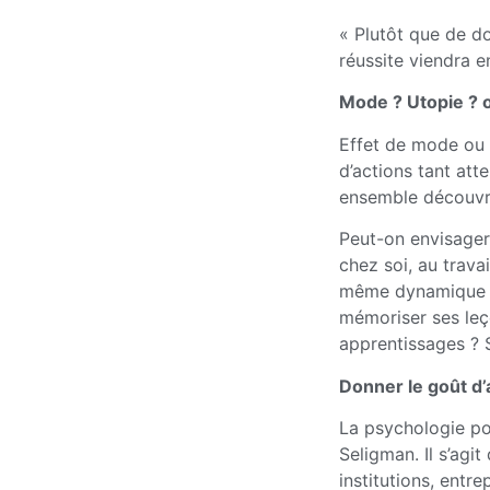
« Plutôt que de do
réussite viendra e
Mode ? Utopie ? o
Effet de mode ou u
d’actions tant att
ensemble découvr
Peut-on envisager 
chez soi, au trav
même dynamique un
mémoriser ses leç
apprentissages ?
Donner le goût d’
La psychologie po
Seligman. Il s’agi
institutions, entr