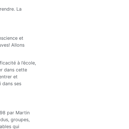
rendre. La
nscience et
uves! Allons
cacité à l’école,
r dans cette
ntrer et
i dans ses
998 par Martin
idus, groupes,
rables qui