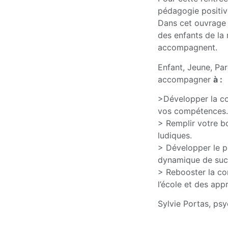
pédagogie positive
Dans cet ouvrage g
des enfants de la 
accompagnent.
Enfant, Jeune, Pa
accompagner
à :
>Développer la co
vos compétences.
> Remplir votre bo
ludiques.
> Développer le p
dynamique de suc
> Rebooster la con
l’école et des app
Sylvie Portas, ps