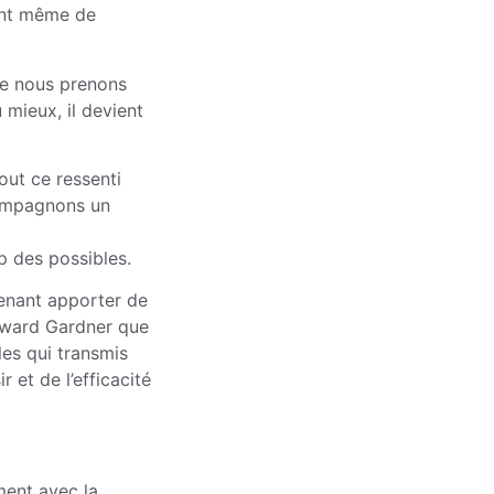
ent même de
ue nous prenons
 mieux, il devient
tout ce ressenti
compagnons un
p des possibles.
enant apporter de
Howard Gardner que
ples qui transmis
 et de l’efficacité
ment avec la