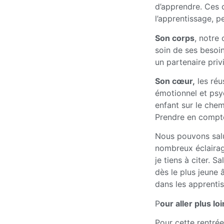
d’apprendre. Ces 
l’apprentissage, p
Son corps
, notre
soin de ses besoin
un partenaire priv
Son cœur,
les réus
émotionnel et psy
enfant sur le chem
Prendre en compte
Nous pouvons salu
nombreux éclairag
je tiens à citer. S
dès le plus jeune 
dans les apprenti
P
our aller plus lo
Pour cette rentrée