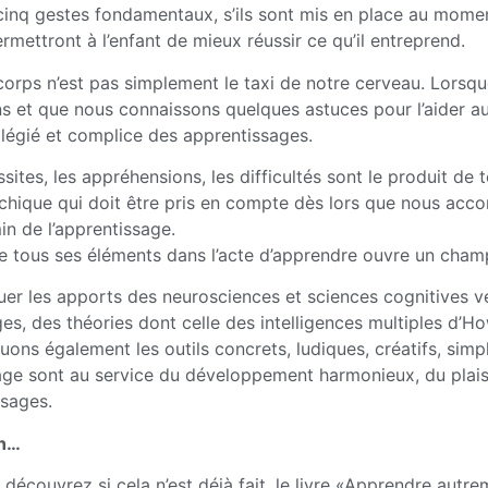
cinq gestes fondamentaux, s’ils sont mis en place au mom
ermettront à l’enfant de mieux réussir ce qu’il entreprend.
 corps n’est pas simplement le taxi de notre cerveau. Lorsq
s et que nous connaissons quelques astuces pour l’aider au
ilégié et complice des apprentissages.
sites, les appréhensions, les difficultés sont le produit de 
chique qui doit être pris en compte dès lors que nous ac
in de l’apprentissage.
 tous ses éléments dans l’acte d’apprendre ouvre un cham
er les apports des neurosciences et sciences cognitives v
es, des théories dont celle des intelligences multiples d’
aluons également les outils concrets, ludiques, créatifs, sim
âge sont au service du développement harmonieux, du plaisir
ssages.
in…
 découvrez si cela n’est déjà fait, le livre «Apprendre autre